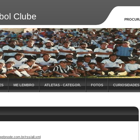
bol Clube
PROCUR
ES
ME LEMBRO
ATLETAS - CATEGOR.
FOTOS
CURIOSIDADES
.webnode.com.br/rss/all.xml