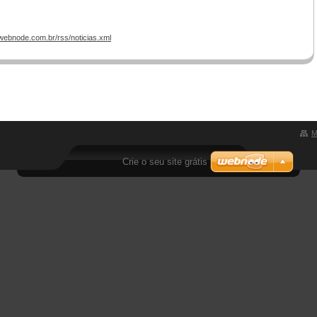
e.webnode.com.br/rss/noticias.xml
M
Crie o seu site grátis