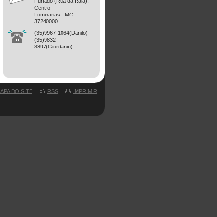
Furtado (Rua da Raia),
Centro
Luminarias - MG
37240000
(35)9967-1064(Danilo)
(35)9832-
3897(Giordanio)
APA DO SITE
RSS
IMPRIMIR