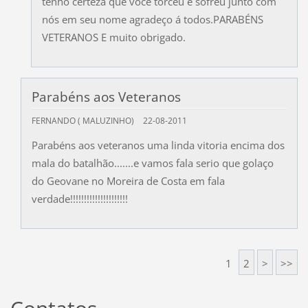
tenho certeza que você torceu e sofreu junto com
nós em seu nome agradeço á todos.PARABÉNS
VETERANOS E muito obrigado.
Parabéns aos Veteranos
FERNANDO ( MALUZINHO)
22-08-2011
Parabéns aos veteranos uma linda vitoria encima dos
mala do batalhão.......e vamos fala serio que golaço
do Geovane no Moreira de Costa em fala
verdade!!!!!!!!!!!!!!!!!!!!!
1
2
>
>>